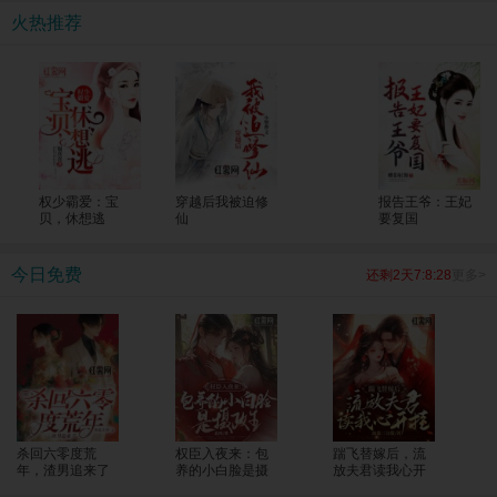
考生一个个上了清北！ 全国人民震惊，纷纷发来贺电，“苏老师，明年我能把孩子
火热推荐
转过来吗？大山的修路费我包了！”
权少霸爱：宝
穿越后我被迫修
报告王爷：王妃
贝，休想逃
仙
要复国
今日免费
还剩2天7:8:27
更多>
杀回六零度荒
权臣入夜来：包
踹飞替嫁后，流
年，渣男追来了
养的小白脸是摄
放夫君读我心开
政王
挂