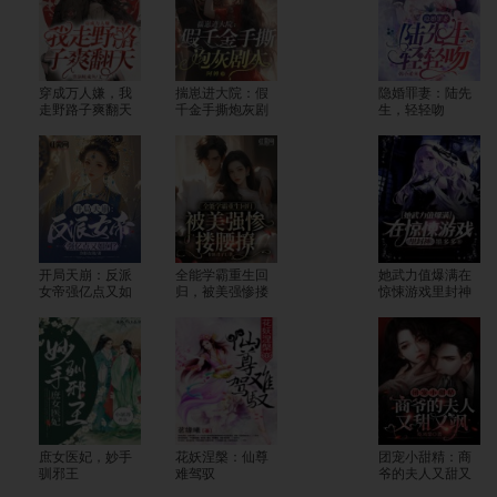
穿成万人嫌，我
揣崽进大院：假
隐婚罪妻：陆先
走野路子爽翻天
千金手撕炮灰剧
生，轻轻吻
本
开局天崩：反派
全能学霸重生回
她武力值爆满在
女帝强亿点又如
归，被美强惨搂
惊悚游戏里封神
何？
腰撩
庶女医妃，妙手
花妖涅槃：仙尊
团宠小甜精：商
驯邪王
难驾驭
爷的夫人又甜又
飒