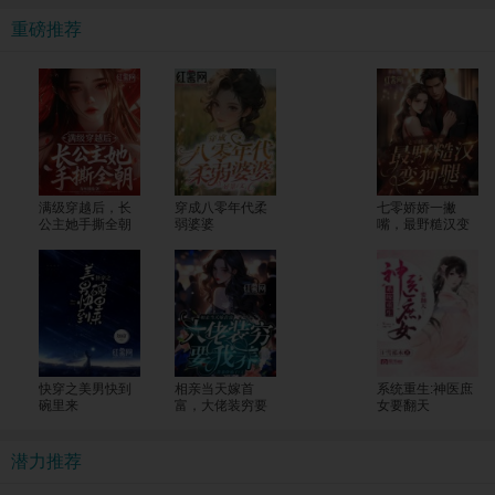
重磅推荐
满级穿越后，长
穿成八零年代柔
七零娇娇一撇
公主她手撕全朝
弱婆婆
嘴，最野糙汉变
狗腿
快穿之美男快到
相亲当天嫁首
系统重生:神医庶
碗里来
富，大佬装穷要
女要翻天
我养
潜力推荐