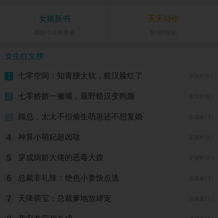
女频新书
天天特价
最新小说免费看
好书5折起
女生红文榜
七零空间：知青腰太软，糙汉脸红了
1
穿越时空 |
七零娇娇一撇嘴，最野糙汉变狗腿
2
架空历史 |
顾总，太太不但偷生萌崽还不想复婚
3
总裁豪门 |
神算小萌妃超凶哒
4
穿越时空 |
穿成病娇大佬的恶毒大嫂
5
穿越时空 |
总裁非礼辣：绝色小妻快点逃
6
总裁豪门 |
天降萌宝：总裁爹地放肆宠
7
总裁豪门 |