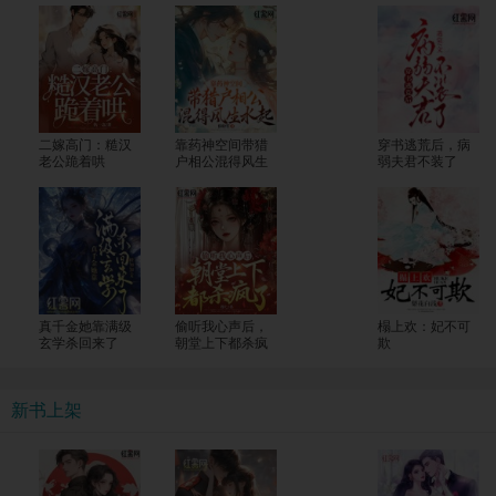
二嫁高门：糙汉
靠药神空间带猎
穿书逃荒后，病
老公跪着哄
户相公混得风生
弱夫君不装了
水起
真千金她靠满级
偷听我心声后，
榻上欢：妃不可
玄学杀回来了
朝堂上下都杀疯
欺
了
新书上架