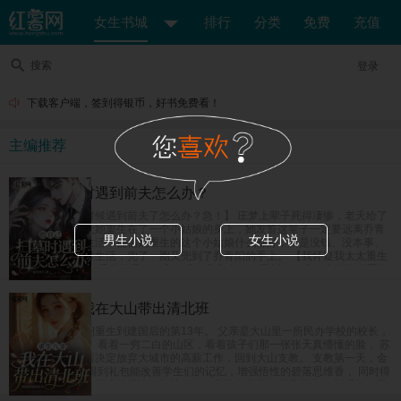
女生书城
排行
分类
免费
充值
搜索
登录
下载客户端，签到得银币，好书免费看！
主编推荐
给自己扫墓时遇到前夫怎么办？
【给自己上坟的时候遇到前夫了怎么办？急！】 庄梦上辈子死得凄惨，老天给了
她重开的机会，让她重生在了一个小姑娘的身上，她发誓这辈子一定要远离乔青
男生小说
女生小说
阳，奔向美好新生活，偏偏她重生的这个小姑娘什么都好，就是没钱、没本事、
没学历，她为了讨生活，兜了一圈又兜到了乔青阳的手上。 【我怀疑我太太重生
了怎么办？急！】 乔青阳是个坚定的唯物主义者，但是新来的这个小姑娘越看越
像是庄梦死后换的新马甲，难道是老天爷看他死了老婆这么可怜，又把他老婆送
回来了？
重生八零：我在大山带出清北班
女富豪苏茵茵一朝重生到建国后的第13年。 父亲是大山里一所民办学校的校长，
也是唯一的老师。 看着一穷二白的山区，看着孩子们那一张张天真懵懂的脸， 苏
茵茵在完成学业后决定放弃大城市的高薪工作，回到大山支教。 支教第一天，金
手指系统上线。 得到礼包能改善学生们的记忆，增强悟性的碧落思维香， 同时得
到了能强身健体的紫府转元诀，能让人吃了非常有营养的紫晶玉米， 眨眼间，民
办小学升级成民办中学，父女俩教出来的学生一个个进城拿竞赛名次，毕业班高