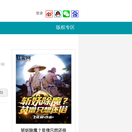
登录
版权专区
年前
0)
斩妖除魔？贫僧只想还俗