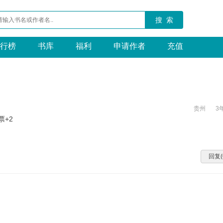
搜 索
行榜
书库
福利
申请作者
充值
贵州
3
票+2
回复(