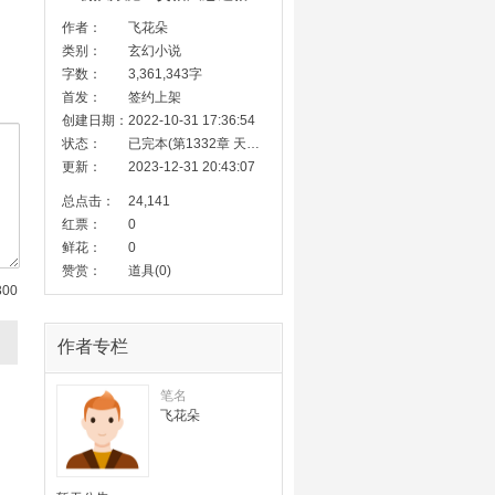
作者：
飞花朵
类别：
玄幻小说
字数：
3,361,343字
首发：
签约上架
创建日期：
2022-10-31 17:36:54
状态：
已完本(第1332章 天下无敌大结局)
更新：
2023-12-31 20:43:07
总点击：
24,141
红票：
0
鲜花：
0
赞赏：
道具(0)
300
作者专栏
笔名
飞花朵