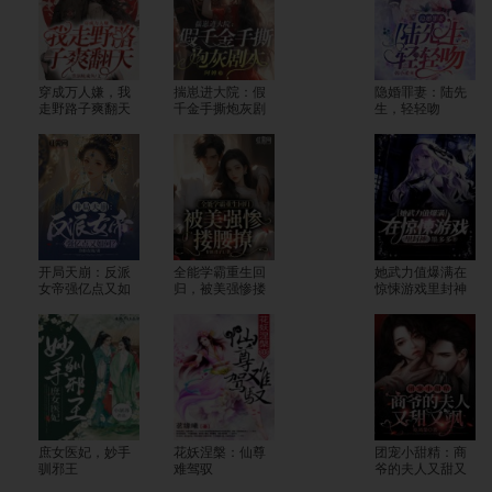
穿成万人嫌，我
揣崽进大院：假
隐婚罪妻：陆先
走野路子爽翻天
千金手撕炮灰剧
生，轻轻吻
本
开局天崩：反派
全能学霸重生回
她武力值爆满在
女帝强亿点又如
归，被美强惨搂
惊悚游戏里封神
何？
腰撩
庶女医妃，妙手
花妖涅槃：仙尊
团宠小甜精：商
驯邪王
难驾驭
爷的夫人又甜又
飒