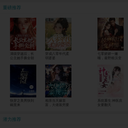
重磅推荐
满级穿越后，长
穿成八零年代柔
七零娇娇一撇
公主她手撕全朝
弱婆婆
嘴，最野糙汉变
狗腿
快穿之美男快到
相亲当天嫁首
系统重生:神医庶
碗里来
富，大佬装穷要
女要翻天
我养
潜力推荐