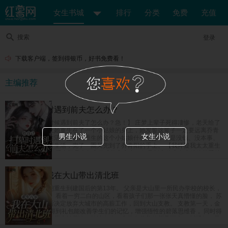
女生书城
排行
分类
免费
充值
搜索
登录
下载客户端，签到得银币，好书免费看！
主编推荐
给自己扫墓时遇到前夫怎么办？
【给自己上坟的时候遇到前夫了怎么办？急！】 庄梦上辈子死得凄惨，老天给了
她重开的机会，让她重生在了一个小姑娘的身上，她发誓这辈子一定要远离乔青
男生小说
女生小说
阳，奔向美好新生活，偏偏她重生的这个小姑娘什么都好，就是没钱、没本事、
没学历，她为了讨生活，兜了一圈又兜到了乔青阳的手上。 【我怀疑我太太重生
了怎么办？急！】 乔青阳是个坚定的唯物主义者，但是新来的这个小姑娘越看越
像是庄梦死后换的新马甲，难道是老天爷看他死了老婆这么可怜，又把他老婆送
回来了？
重生八零：我在大山带出清北班
女富豪苏茵茵一朝重生到建国后的第13年。 父亲是大山里一所民办学校的校长，
也是唯一的老师。 看着一穷二白的山区，看着孩子们那一张张天真懵懂的脸， 苏
茵茵在完成学业后决定放弃大城市的高薪工作，回到大山支教。 支教第一天，金
手指系统上线。 得到礼包能改善学生们的记忆，增强悟性的碧落思维香， 同时得
到了能强身健体的紫府转元诀，能让人吃了非常有营养的紫晶玉米， 眨眼间，民
办小学升级成民办中学，父女俩教出来的学生一个个进城拿竞赛名次，毕业班高