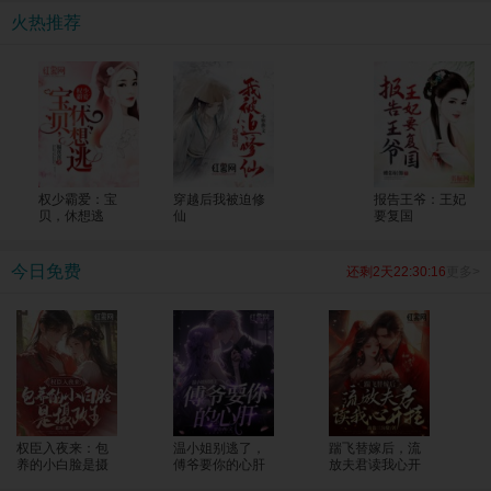
考生一个个上了清北！ 全国人民震惊，纷纷发来贺电，“苏老师，明年我能把孩子
火热推荐
转过来吗？大山的修路费我包了！”
权少霸爱：宝
穿越后我被迫修
报告王爷：王妃
贝，休想逃
仙
要复国
今日免费
还剩2天22:30:15
更多>
权臣入夜来：包
温小姐别逃了，
踹飞替嫁后，流
养的小白脸是摄
傅爷要你的心肝
放夫君读我心开
政王
挂