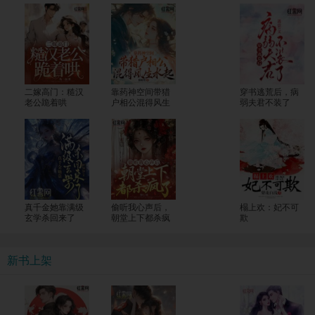
二嫁高门：糙汉
靠药神空间带猎
穿书逃荒后，病
老公跪着哄
户相公混得风生
弱夫君不装了
水起
真千金她靠满级
偷听我心声后，
榻上欢：妃不可
玄学杀回来了
朝堂上下都杀疯
欺
了
新书上架