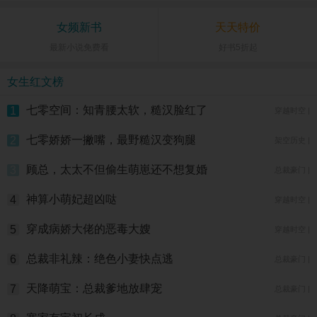
女频新书
天天特价
最新小说免费看
好书5折起
女生红文榜
七零空间：知青腰太软，糙汉脸红了
1
穿越时空 |
七零娇娇一撇嘴，最野糙汉变狗腿
2
架空历史 |
顾总，太太不但偷生萌崽还不想复婚
3
总裁豪门 |
神算小萌妃超凶哒
4
穿越时空 |
穿成病娇大佬的恶毒大嫂
5
穿越时空 |
总裁非礼辣：绝色小妻快点逃
6
总裁豪门 |
天降萌宝：总裁爹地放肆宠
7
总裁豪门 |