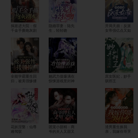
揣崽进大院：假
隐婚罪妻：陆先
开局天崩：反派
千金手撕炮灰剧
生，轻轻吻
女帝强亿点又如
本
何？
全能学霸重生回
她武力值爆满在
庶女医妃，妙手
归，被美强惨搂
惊悚游戏里封神
驯邪王
腰撩
花妖涅槃：仙尊
团宠小甜精：商
渣男重生换我
难驾驭
爷的夫人又甜又
亲，我嫁你哥哭
飒
什么