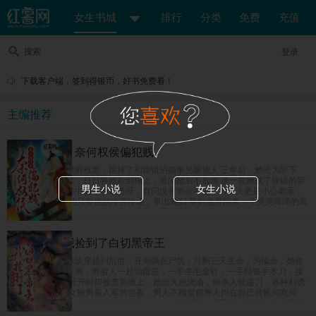
女生书城
排行
分类
免费
充值
搜索
登录
下载客户端，签到得银币，好书免费看！
主编推荐
重生演贤妻，奈何权侯偏犯贱
前世程容珈为了攀附权贵，踹掉了和徐镇的婚事另嫁他人 三年后，她沦为阶下
囚，他却成了权侯，日日将她欺到榻上，逼问她后不后悔 这一世她成了徐镇的新
男生小说
女生小说
婚妻子，替他执掌中馈，孝敬婆母，自问没有半分不妥，对丈夫更是小心奉承，
笑脸相对 但换来的只有他的冷言冷语，早出晚归 等到他带回来一个哭哭啼啼的表
妹，程容珈终于甩掉了脸上的贤妻面具，手撕渣爹庶妹，收拾极品亲戚，从此只
为自己而活 开上京最富的商铺，坐拥万亩茶山，皇后爱她手艺，朝臣为她请
封...... 被一脚踹开的徐镇：？？？ 说好的重生追夫呢？
穿越乱世，我捡到了白切黑帝王
林清清绑定救世系统穿越到乱世，开局躺在尸坑，只剩三天生命，为续命，她救
了个白切黑落魄美男，带着人一起治瘟疫，一手牛毛金针，一手纯银手术刀，接
断骨，解奇毒。 分开时却被美男缠上，她放火他浇油，她杀人他递刀，各种利诱
将她收入麾下。 女扮男装入军营当夜，男人不顾世俗将人拘在自己营帐同吃同
住。 林清清怒摔：“你不要脸我还要！” CP：白切黑心狠手辣未来帝王×假病弱冰
雪聪明救世神医 初遇时某人断腿，林清清徒手接骨，谁知他竟起了反应。 后来，