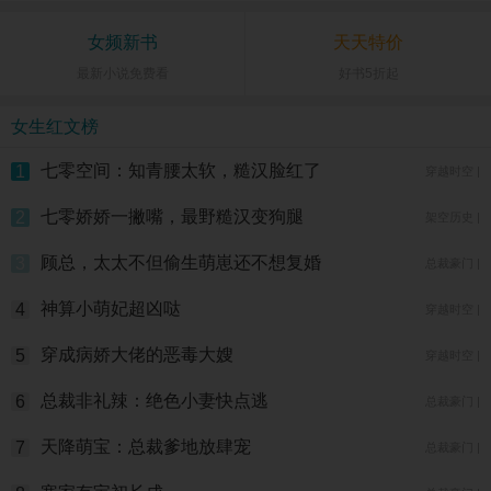
女频新书
天天特价
最新小说免费看
好书5折起
女生红文榜
七零空间：知青腰太软，糙汉脸红了
1
穿越时空 |
七零娇娇一撇嘴，最野糙汉变狗腿
2
架空历史 |
顾总，太太不但偷生萌崽还不想复婚
3
总裁豪门 |
神算小萌妃超凶哒
4
穿越时空 |
穿成病娇大佬的恶毒大嫂
5
穿越时空 |
总裁非礼辣：绝色小妻快点逃
6
总裁豪门 |
天降萌宝：总裁爹地放肆宠
7
总裁豪门 |