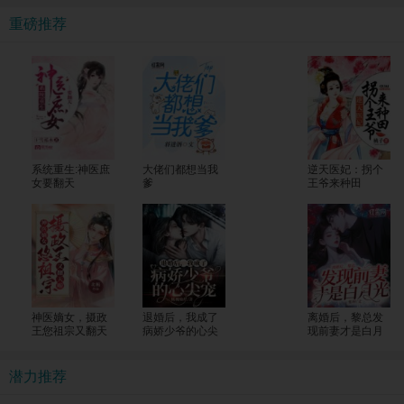
重磅推荐
系统重生:神医庶
大佬们都想当我
逆天医妃：拐个
女要翻天
爹
王爷来种田
神医嫡女，摄政
退婚后，我成了
离婚后，黎总发
王您祖宗又翻天
病娇少爷的心尖
现前妻才是白月
了
宠
光
潜力推荐