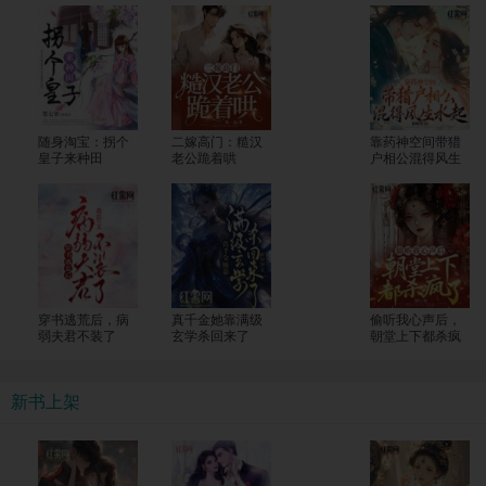
随身淘宝：拐个
二嫁高门：糙汉
靠药神空间带猎
皇子来种田
老公跪着哄
户相公混得风生
水起
穿书逃荒后，病
真千金她靠满级
偷听我心声后，
弱夫君不装了
玄学杀回来了
朝堂上下都杀疯
了
新书上架