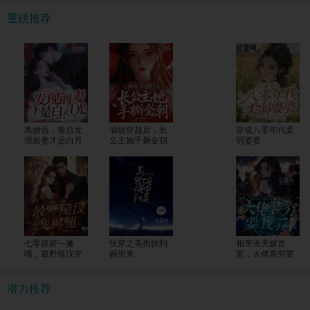
重磅推荐
离婚后，黎总发
满级穿越后，长
穿成八零年代柔
现前妻才是白月
公主她手撕全朝
弱婆婆
光
七零娇娇一撇
快穿之美男快到
相亲当天嫁首
嘴，最野糙汉变
碗里来
富，大佬装穷要
狗腿
我养
潜力推荐