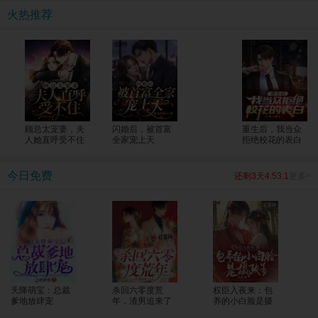
他被她勾得魂都快飞了，双眼猩红，“你可知你这样做有何后果？”在她耳边压低声
火热推荐
音，“试试吗？” 最后苏小绊征服了他的胃，也征服了他的人。 又名《风少侠的纯
欲小作精》
顾总太宠妻，夫
闪婚后，被首富
重生后，我当众
人她直呼受不住
全家宠上天
拒绝校花的表白
今日免费
还剩3天4:53:1
更多>
天降萌宝：总裁
杀回六零度荒
权臣入夜来：包
爹地放肆宠
年，渣男追来了
养的小白脸是摄
政王