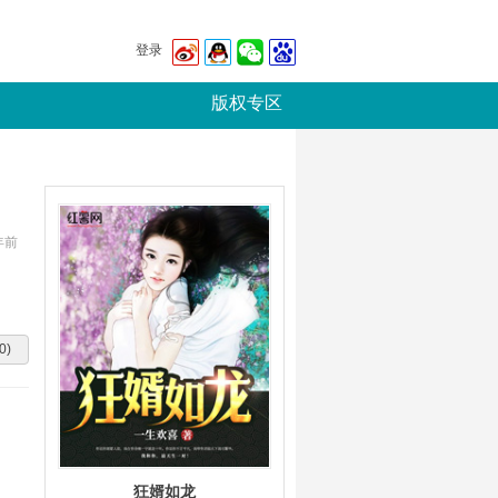
登录
版权专区
年前
0)
狂婿如龙