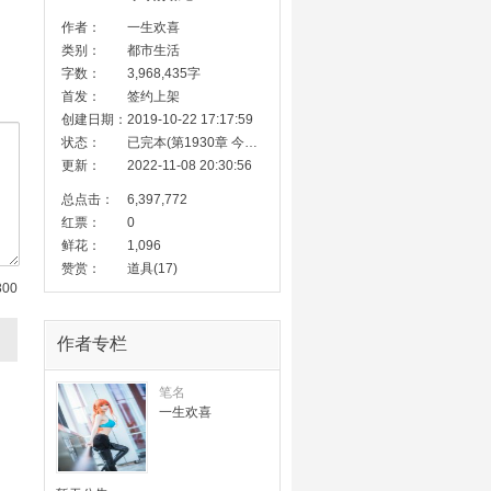
作者：
一生欢喜
类别：
都市生活
字数：
3,968,435字
首发：
签约上架
创建日期：
2019-10-22 17:17:59
状态：
已完本(第1930章 今生作数)
更新：
2022-11-08 20:30:56
总点击：
6,397,772
红票：
0
鲜花：
1,096
赞赏：
道具(17)
300
作者专栏
笔名
一生欢喜