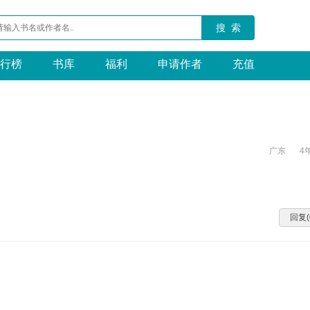
搜 索
行榜
书库
福利
申请作者
充值
广东
4
回复(