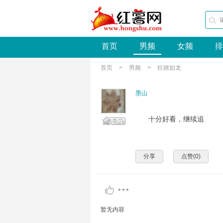
首页
男频
女频
排
首页
>
男频
>
狂婿如龙
墨山
十分好看，继续追
分享
点赞(
0
)
暂无内容