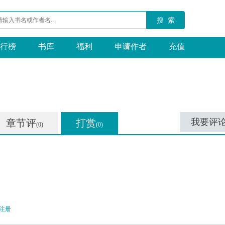
搜 索
行榜
书库
福利
申请作者
充值
我要评
章节评
打赏
(0)
(0)
注册