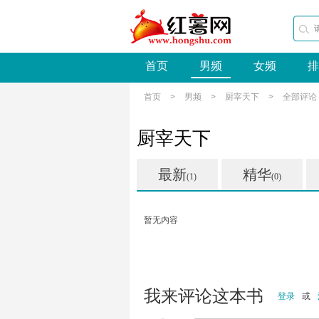
首页
男频
女频
排
首页
>
男频
>
厨宰天下
>
全部评论
厨宰天下
最新
精华
(1)
(0)
暂无内容
我来评论这本书
登录
或