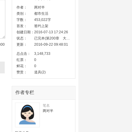
作者：
两对半
类别：
都市生活
字数：
453,022字
首发：
签约上架
创建日期：
2016-07-13 17:24:26
状态：
已完本(第200章 大结局)
300
更新：
2016-09-22 09:48:01
总点击：
3,148,733
红票：
0
鲜花：
0
赞赏：
道具(2)
作者专栏
笔名
两对半