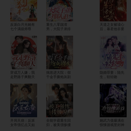
反派白月光她有
重生八零踹渣
天道之女被读心
七个满级师尊
男，大院子弟排
后，暴君他非要
队追
宠我
穿成万人嫌，我
揣崽进大院：假
隐婚罪妻：陆先
走野路子爽翻天
千金手撕炮灰剧
生，轻轻吻
本
开局天崩：反派
全能学霸重生回
她武力值爆满在
女帝强亿点又如
归，被美强惨搂
惊悚游戏里封神
何？
腰撩