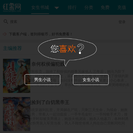
女生书城
排行
分类
免费
充值
搜索
登录
下载客户端，签到得银币，好书免费看！
主编推荐
重生演贤妻，奈何权侯偏犯贱
前世程容珈为了攀附权贵，踹掉了和徐镇的婚事另嫁他人 三年后，她沦为阶下
囚，他却成了权侯，日日将她欺到榻上，逼问她后不后悔 这一世她成了徐镇的新
男生小说
女生小说
婚妻子，替他执掌中馈，孝敬婆母，自问没有半分不妥，对丈夫更是小心奉承，
笑脸相对 但换来的只有他的冷言冷语，早出晚归 等到他带回来一个哭哭啼啼的表
妹，程容珈终于甩掉了脸上的贤妻面具，手撕渣爹庶妹，收拾极品亲戚，从此只
为自己而活 开上京最富的商铺，坐拥万亩茶山，皇后爱她手艺，朝臣为她请
封...... 被一脚踹开的徐镇：？？？ 说好的重生追夫呢？
穿越乱世，我捡到了白切黑帝王
林清清绑定救世系统穿越到乱世，开局躺在尸坑，只剩三天生命，为续命，她救
了个白切黑落魄美男，带着人一起治瘟疫，一手牛毛金针，一手纯银手术刀，接
断骨，解奇毒。 分开时却被美男缠上，她放火他浇油，她杀人他递刀，各种利诱
将她收入麾下。 女扮男装入军营当夜，男人不顾世俗将人拘在自己营帐同吃同
住。 林清清怒摔：“你不要脸我还要！” CP：白切黑心狠手辣未来帝王×假病弱冰
雪聪明救世神医 初遇时某人断腿，林清清徒手接骨，谁知他竟起了反应。 后来，