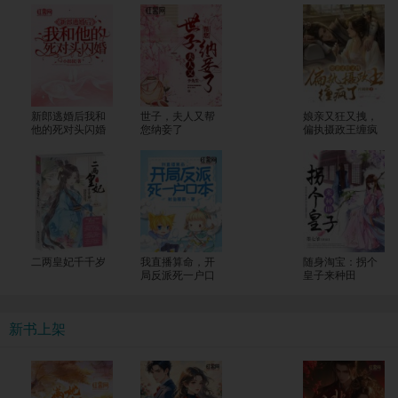
新郎逃婚后我和
世子，夫人又帮
娘亲又狂又拽，
他的死对头闪婚
您纳妾了
偏执摄政王缠疯
了
了
二两皇妃千千岁
我直播算命，开
随身淘宝：拐个
局反派死一户口
皇子来种田
本
新书上架