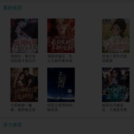
重磅推荐
离婚后，黎总发
满级穿越后，长
穿成八零年代柔
现前妻才是白月
公主她手撕全朝
弱婆婆
光
七零娇娇一撇
快穿之美男快到
相亲当天嫁首
嘴，最野糙汉变
碗里来
富，大佬装穷要
狗腿
我养
潜力推荐