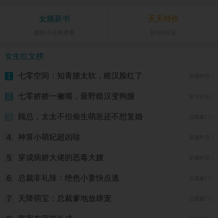
女频新书
天天特价
最新小说免费看
好书5折起
女生红文榜
七零空间：知青腰太软，糙汉脸红了
1
穿越时空 |
七零娇娇一撇嘴，最野糙汉变狗腿
2
架空历史 |
顾总，太太不但偷生萌崽还不想复婚
3
总裁豪门 |
神算小萌妃超凶哒
4
穿越时空 |
穿成病娇大佬的恶毒大嫂
5
穿越时空 |
总裁非礼辣：绝色小妻快点逃
6
总裁豪门 |
天降萌宝：总裁爹地放肆宠
7
总裁豪门 |