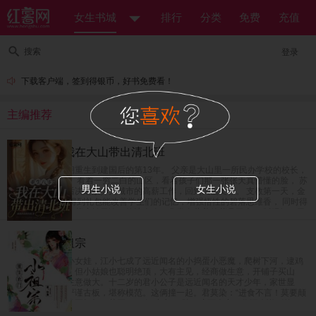
女生书城
排行
分类
免费
充值
搜索
登录
下载客户端，签到得银币，好书免费看！
主编推荐
重生八零：我在大山带出清北班
女富豪苏茵茵一朝重生到建国后的第13年。 父亲是大山里一所民办学校的校长，
也是唯一的老师。 看着一穷二白的山区，看着孩子们那一张张天真懵懂的脸， 苏
男生小说
女生小说
茵茵在完成学业后决定放弃大城市的高薪工作，回到大山支教。 支教第一天，金
手指系统上线。 得到礼包能改善学生们的记忆，增强悟性的碧落思维香， 同时得
到了能强身健体的紫府转元诀，能让人吃了非常有营养的紫晶玉米， 眨眼间，民
办小学升级成民办中学，父女俩教出来的学生一个个进城拿竞赛名次，毕业班高
考生一个个上了清北！ 全国人民震惊，纷纷发来贺电，“苏老师，明年我能把孩子
重生农门小祖宗
转过来吗？大山的修路费我包了！”
穿越成七岁农家小女娃，江小七成了远近闻名的小捣蛋小恶魔，爬树下河，逮鸡
撵狗，皮上了天。但小姑娘也聪明绝顶，大有主见，经商做生意，开铺子买山
林，一步一步将生意做大。十二岁的君小公子是远近闻名的天才少年，家世显
赫，雅正端方，严谨古板，堪称模范。这俩撞一起。君莫染：“进食不言！莫要颠
腿！莫说秽语！莫要打架！莫要……”江小七：“除了这两个字，你还会说别的
吗？”君小公子：“罚抄礼则一百遍！”“……”最后某女妥协，实在美色误人啊！七年