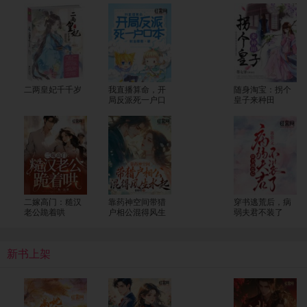
二两皇妃千千岁
我直播算命，开
随身淘宝：拐个
局反派死一户口
皇子来种田
本
二嫁高门：糙汉
靠药神空间带猎
穿书逃荒后，病
老公跪着哄
户相公混得风生
弱夫君不装了
水起
新书上架