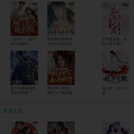
二嫁高门：糙汉
靠药神空间带猎
穿书逃荒后，病
老公跪着哄
户相公混得风生
弱夫君不装了
水起
真千金她靠满级
偷听我心声后，
榻上欢：妃不可
玄学杀回来了
朝堂上下都杀疯
欺
了
新书上架