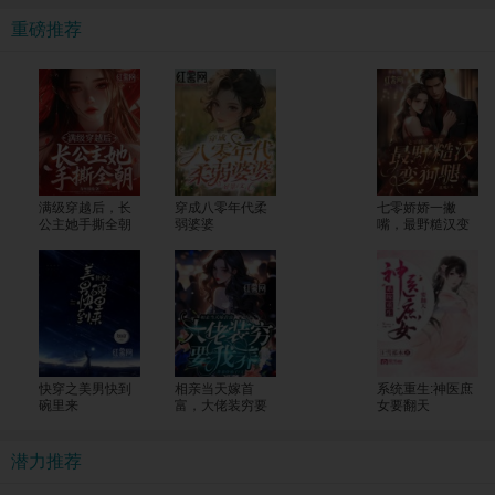
重磅推荐
满级穿越后，长
穿成八零年代柔
七零娇娇一撇
公主她手撕全朝
弱婆婆
嘴，最野糙汉变
狗腿
快穿之美男快到
相亲当天嫁首
系统重生:神医庶
碗里来
富，大佬装穷要
女要翻天
我养
潜力推荐