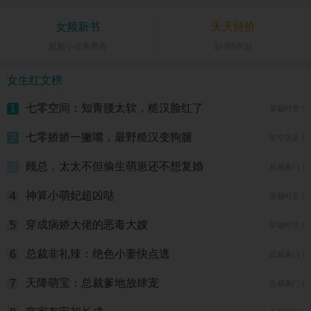
女频新书
天天特价
最新小说免费看
好书5折起
女生红文榜
七零空间：知青腰太软，糙汉脸红了
1
穿越时空 |
七零娇娇一撇嘴，最野糙汉变狗腿
2
架空历史 |
顾总，太太不但偷生萌崽还不想复婚
3
总裁豪门 |
神算小萌妃超凶哒
4
穿越时空 |
穿成病娇大佬的恶毒大嫂
5
穿越时空 |
总裁非礼辣：绝色小妻快点逃
6
总裁豪门 |
天降萌宝：总裁爹地放肆宠
7
总裁豪门 |