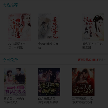
考生一个个上了清北！ 全国人民震惊，纷纷发来贺电，“苏老师，明年我能把孩子
火热推荐
转过来吗？大山的修路费我包了！”
权少霸爱：宝
穿越后我被迫修
报告王爷：王妃
贝，休想逃
仙
要复国
今日免费
还剩2天22:55:2
更多>
离婚后，小鲜肉
白月光死遁后，
踹飞替嫁后，流
排队约夫人
傅总跪地掐腰哄
放夫君读我心开
挂