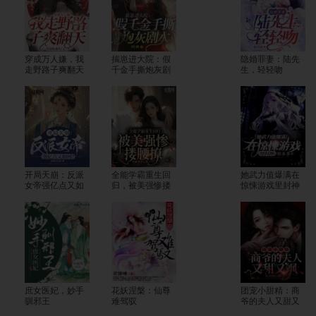
穿成万人嫌，我
揣崽进大院：假
隐婚罪妻：陆先
走野路子爽翻天
千金手撕炮灰剧
生，轻轻吻
本
开局天崩：反派
全能学霸重生回
她武力值爆满在
女帝强亿点又如
归，被美强惨搂
惊悚游戏里封神
何？
腰撩
庶女医妃，妙手
花妖涅槃：仙尊
团宠小甜精：商
驯邪王
难驾驭
爷的夫人又甜又
飒