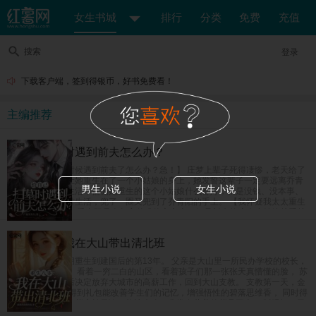
女生书城
排行
分类
免费
充值
搜索
登录
下载客户端，签到得银币，好书免费看！
主编推荐
给自己扫墓时遇到前夫怎么办？
【给自己上坟的时候遇到前夫了怎么办？急！】 庄梦上辈子死得凄惨，老天给了
她重开的机会，让她重生在了一个小姑娘的身上，她发誓这辈子一定要远离乔青
男生小说
女生小说
阳，奔向美好新生活，偏偏她重生的这个小姑娘什么都好，就是没钱、没本事、
没学历，她为了讨生活，兜了一圈又兜到了乔青阳的手上。 【我怀疑我太太重生
了怎么办？急！】 乔青阳是个坚定的唯物主义者，但是新来的这个小姑娘越看越
像是庄梦死后换的新马甲，难道是老天爷看他死了老婆这么可怜，又把他老婆送
回来了？
重生八零：我在大山带出清北班
女富豪苏茵茵一朝重生到建国后的第13年。 父亲是大山里一所民办学校的校长，
也是唯一的老师。 看着一穷二白的山区，看着孩子们那一张张天真懵懂的脸， 苏
茵茵在完成学业后决定放弃大城市的高薪工作，回到大山支教。 支教第一天，金
手指系统上线。 得到礼包能改善学生们的记忆，增强悟性的碧落思维香， 同时得
到了能强身健体的紫府转元诀，能让人吃了非常有营养的紫晶玉米， 眨眼间，民
办小学升级成民办中学，父女俩教出来的学生一个个进城拿竞赛名次，毕业班高