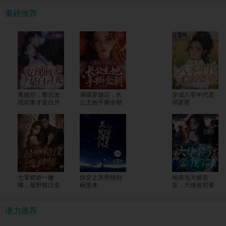
重磅推荐
离婚后，黎总发
满级穿越后，长
穿成八零年代柔
现前妻才是白月
公主她手撕全朝
弱婆婆
光
七零娇娇一撇
快穿之美男快到
相亲当天嫁首
嘴，最野糙汉变
碗里来
富，大佬装穷要
狗腿
我养
潜力推荐