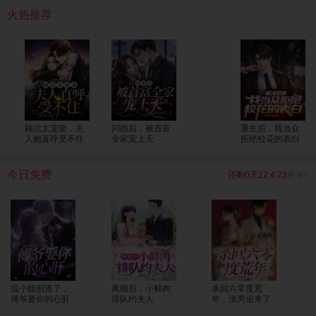
后，亭亭玉立的少女，偶遇盛名在外的无双公子，与他遥遥相望：“君大人，好久
火热推荐
不见！”自此，十九岁的雅正公子，成了北元国独一无二的双标王。“爹爹，为何娘
亲可以大声喧哗，行事不羁，坐无坐姿，站无站样，我却不可以？”“背后论人事
非，非君子所为，罚抄礼则篇一百遍！”
顾总太宠妻，夫
闪婚后，被首富
重生后，我当众
人她直呼受不住
全家宠上天
拒绝校花的表白
今日免费
还剩0天22:4:23
更多>
温小姐别逃了，
离婚后，小鲜肉
杀回六零度荒
傅爷要你的心肝
排队约夫人
年，渣男追来了