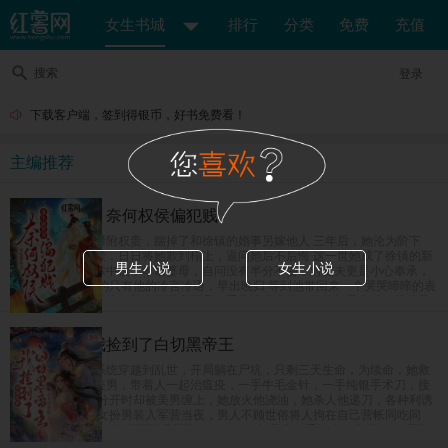
女生书城
排行
分类
免费
充值
搜索
登录
下载客户端，签到得银币，好书免费看！
主编推荐
重生演贤妻，奈何权侯偏犯贱
前世程容珈为了攀附权贵，踹掉了和徐镇的婚事另嫁他人 三年后，她沦为阶下
囚，他却成了权侯，日日将她欺到榻上，逼问她后不后悔 这一世她成了徐镇的新
男生小说
女生小说
婚妻子，替他执掌中馈，孝敬婆母，自问没有半分不妥，对丈夫更是小心奉承，
笑脸相对 但换来的只有他的冷言冷语，早出晚归 等到他带回来一个哭哭啼啼的表
妹，程容珈终于甩掉了脸上的贤妻面具，手撕渣爹庶妹，收拾极品亲戚，从此只
为自己而活 开上京最富的商铺，坐拥万亩茶山，皇后爱她手艺，朝臣为她请
封...... 被一脚踹开的徐镇：？？？ 说好的重生追夫呢？
穿越乱世，我捡到了白切黑帝王
林清清绑定救世系统穿越到乱世，开局躺在尸坑，只剩三天生命，为续命，她救
了个白切黑落魄美男，带着人一起治瘟疫，一手牛毛金针，一手纯银手术刀，接
断骨，解奇毒。 分开时却被美男缠上，她放火他浇油，她杀人他递刀，各种利诱
将她收入麾下。 女扮男装入军营当夜，男人不顾世俗将人拘在自己营帐同吃同
住。 林清清怒摔：“你不要脸我还要！” CP：白切黑心狠手辣未来帝王×假病弱冰
雪聪明救世神医 初遇时某人断腿，林清清徒手接骨，谁知他竟起了反应。 后来，