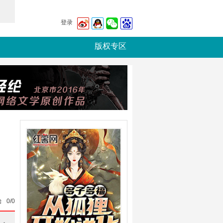
登录
版权专区
始
0/0