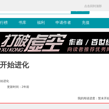
点击回到顶部
搜 索
行榜
书库
福利
申请作者
充值
开始进化
开始进化
更新时间：2年前
我的阅读进度：暂未开