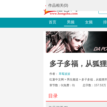
作品相关(0)
首页
男频
女频
排
多子多福，从狐狸
作者：
草莓波波
红薯中文网
>
男生频道
>
多子多福，从狐狸
章节数：
0
(免费：
0
)
总字数：157.53万
目录