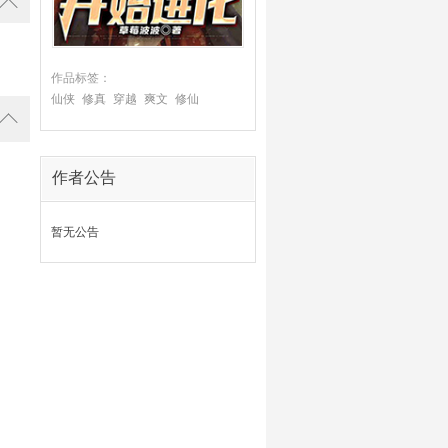
作品标签：
仙侠
修真
穿越
爽文
修仙
作者公告
暂无公告