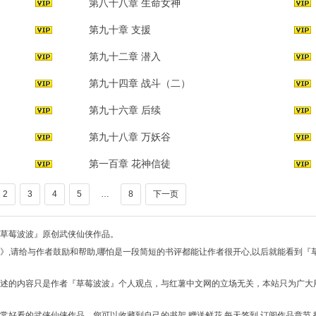
第八十八章 生命女神
第九十章 支援
第九十二章 潜入
第九十四章 战斗（二）
第九十六章 后续
第九十八章 万妖谷
第一百章 花神信徒
2
3
4
5
…
8
下一页
『草莓波波』原创武侠仙侠作品。
》,请给与作者鼓励和帮助,哪怕是一段简短的书评都能让作者很开心,以后就能看到『
描述的内容只是作者『草莓波波』个人观点，与红薯中文网的立场无关，本站只为广大
常好看的武侠仙侠作品，您可以收藏到自己的书架,赠送鲜花,每天签到,订阅作品章节,