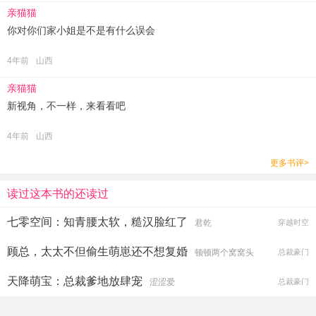
亲猫猫
你对你们家小姐是不是有什么误会
4年前
山西
亲猫猫
新视角，不一样，来看看吧
4年前
山西
更多书评>
读过这本书的还读过
七零空间：知青腰太软，糙汉脸红了
君乾
穿越时空
顾总，太太不但偷生萌崽还不想复婚
顿顿两个窝窝头
总裁豪门
天降萌宝：总裁爹地放肆宠
涩涩爱
总裁豪门