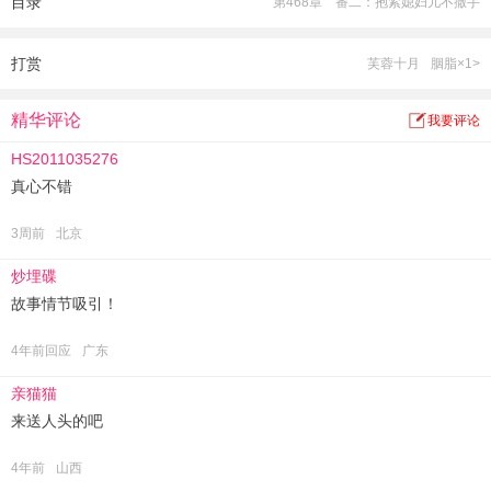
目录
第468章 番二：抱紧媳妇儿不撒手
俊俏小郎君（容渊）：“我垂髫之年，你便说，要以无数金银珍宝娶我为夫，如
今，我已过弱冠数年，你为何还不下聘？”
房卿九摸了摸身上仅有的几个铜板，“……”
打赏
芙蓉十月
胭脂×1>
精华评论
我要评论
HS2011035276
真心不错
3周前
北京
炒埋碟
故事情节吸引！
4年前回应
广东
亲猫猫
来送人头的吧
4年前
山西