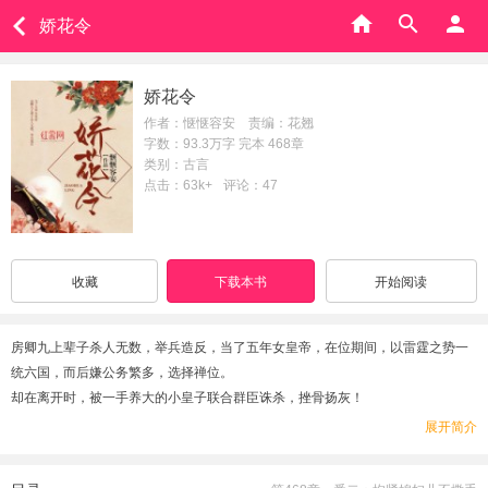
娇花令
娇花令
作者：惬惬容安 责编：花翘
字数：93.3万字 完本 468章
类别：古言
点击：63k+
评论：47
收藏
下载本书
开始阅读
房卿九上辈子杀人无数，举兵造反，当了五年女皇帝，在位期间，以雷霆之势一
统六国，而后嫌公务繁多，选择禅位。
却在离开时，被一手养大的小皇子联合群臣诛杀，挫骨扬灰！
再睁眼，她还是房卿九。
展开简介
却是同名不同命，父母双亡，身材堪比豆芽菜的貌美小孤女。
这辈子，她决定洗心革面，低调做人，再找个俊俏小郎君，快活度日。