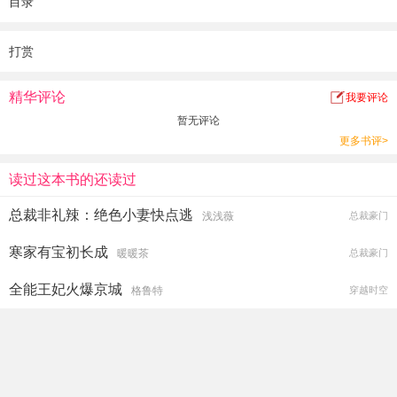
目录
打赏
精华评论
我要评论
暂无评论
更多书评>
读过这本书的还读过
总裁非礼辣：绝色小妻快点逃
浅浅薇
总裁豪门
寒家有宝初长成
暖暖茶
总裁豪门
全能王妃火爆京城
格鲁特
穿越时空