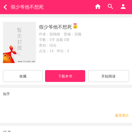
假少爷他不想死
假少爷他不想死
作者：甜桃桃 责编：花翘
字数：0字 连载 0章
类别：综合
点击：14
评论：0
收藏
下载本书
开始阅读
知乎
展开简介