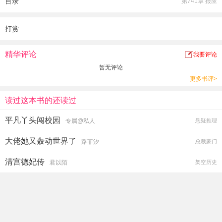
目录
第741章 报应
爹庶妹，收拾极品亲戚，从此只为自己而活
开上京最富的商铺，坐拥万亩茶山，皇后爱她手艺，朝臣为她请封......
被一脚踹开的徐镇：？？？
打赏
说好的重生追夫呢？
精华评论
我要评论
暂无评论
更多书评>
读过这本书的还读过
平凡丫头闯校园
专属@私人
悬疑推理
大佬她又轰动世界了
路菲汐
总裁豪门
清宫德妃传
君以陌
架空历史