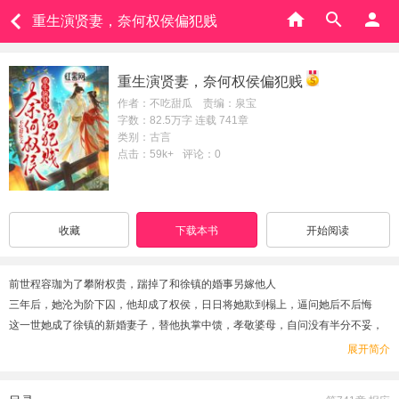
重生演贤妻，奈何权侯偏犯贱
重生演贤妻，奈何权侯偏犯贱
作者：不吃甜瓜 责编：泉宝
字数：82.5万字 连载 741章
类别：古言
点击：59k+
评论：0
收藏
下载本书
开始阅读
前世程容珈为了攀附权贵，踹掉了和徐镇的婚事另嫁他人
三年后，她沦为阶下囚，他却成了权侯，日日将她欺到榻上，逼问她后不后悔
这一世她成了徐镇的新婚妻子，替他执掌中馈，孝敬婆母，自问没有半分不妥，
对丈夫更是小心奉承，笑脸相对
展开简介
但换来的只有他的冷言冷语，早出晚归
等到他带回来一个哭哭啼啼的表妹，程容珈终于甩掉了脸上的贤妻面具，手撕渣