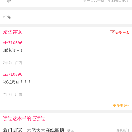
目录
第一百八十章：变相表白吧！
哥哥更是直接惭悔乞求原谅：对不起，都怪我们上辈子有眼无珠，回家后我们一
定好好补偿你。
大佬：不好意思，谁稀罕你们的补偿，她有我宠就够了。
打赏
谢简：莫挨，我对回收垃圾没兴趣。
精华评论
我要评论
xie710596
加油加油！
2年前
广西
xie710596
稳定更新！！！
2年前
广西
更多书评>
读过这本书的还读过
豪门团宠：大佬天天在线撒糖
盛朵
总裁豪门