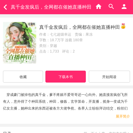
真千金发疯后，全网都在催她直播种田
真千金发疯后，全网都在催她直播种田
作者：七七超级幸运 责编：果冻
字数：18.7万字 连载 180章
类别：穿越
点击：1,733
评论：2
收藏
下载本书
开始阅读
穿成豪门被掉包的真千金，爹不疼娘不爱哥哥还一心向外。她直接发疯创飞所
有人，意外得了个种田系统，种田，修炼，玄学算命，开直播，摇身一变成为千
亿女主播，她种出来的东西还被各方大佬争抢。各界人士纷纷拜访结交，粉丝们
这才发现，自己关注的主播不简单。
展开简介
谢父：小简，是爸爸错了，不应该不相信你。。谢母：妈妈真的好想你，都是妈
妈的错………