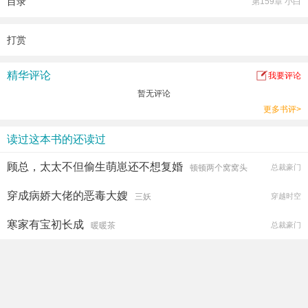
目录
第159章 小白
打赏
精华评论
我要评论
暂无评论
更多书评>
读过这本书的还读过
顾总，太太不但偷生萌崽还不想复婚
顿顿两个窝窝头
总裁豪门
穿成病娇大佬的恶毒大嫂
三妖
穿越时空
寒家有宝初长成
暖暖茶
总裁豪门