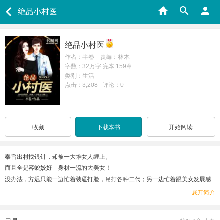
绝品小村医
绝品小村医
作者：半卷 责编：林木
字数：32万字 完本 159章
类别：生活
点击：3,208
评论：0
收藏
下载本书
开始阅读
奉旨出村找银针，却被一大堆女人缠上。
而且全是容貌姣好，身材一流的大美女！
没办法，方迟只能一边忙着装逼打脸，吊打各种二代；另一边忙着跟美女发展感
情。
展开简介
“那个……有话好好说，别一言不合就脱衣服！”