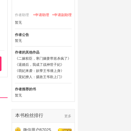
作者助理
+申请助理
+申请副助理
暂无
作者公告
暂无
作者的其他作品
《二嫁权臣，寒门嫡妻带崽杀疯了》
《退婚后，我成了战神世子妃》
《萌妃来袭：妖孽王爷缠上身》
《宠妃撩人：摄政王爷欺上门》
作者推荐的书
暂无
本书粉丝排行
更多
微信用户870251204