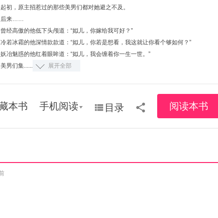
起初，原主招惹过的那些美男们都对她避之不及。
后来……
曾经高傲的他低下头颅道：“姒儿，你嫁给我可好？”
冷若冰霜的他深情款款道：“姒儿，你若是想看，我这就让你看个够如何？”
妖冶魅惑的他红着眼眸道：“姒儿，我会缠着你一生一世。”
美男们集......
展开全部
藏本书
手机阅读
阅读本书
目录
前