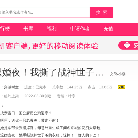
搜 索
行榜
书库
福利
申请作者
充值
退婚夜！我撕了战神世子爷的衣服！
文/沐小楼
别：
穿越时空
进度：已完本
总字数：144.25万
点击：13.63万
态：签约上架
2022-03-30创建
责编：叶寒
介：
成亲当日，国公府用公鸡迎亲？
呵呵，送你一只老母鸡，带走不谢！
她是军部最强指挥官，却意外重生成了闻名京城的花痴大草包。
退婚当夜，她手撕战神世子爷的衣服，惊掉了一群人的下巴！