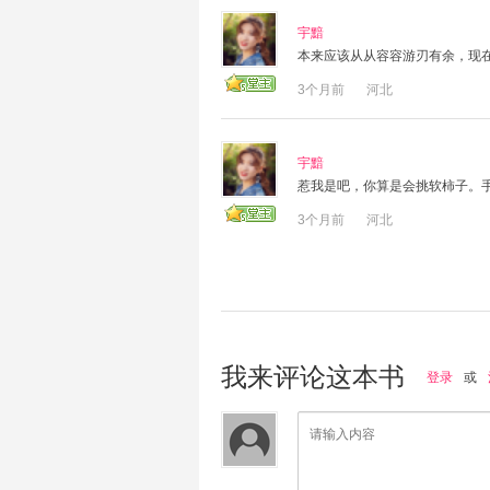
宇黯
本来应该从从容容游刃有余，现
3个月前
河北
宇黯
惹我是吧，你算是会挑软柿子。
3个月前
河北
我来评论这本书
登录
或