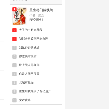
雨后的彩虹（周黎水）
对 《退婚
1
重生将门嫁纨绔
夜！我撕了战神世子爷的衣服！》
作者：柴鹿
进行了收藏
[架空历史]
沐小楼
对 《退婚夜！我撕了战神世
太子的白月光是我
2
子爷的衣服！》 进行了评论回复
我那夫君柔弱不能自理
3
沐小楼
对 《退婚夜！我撕了战神世
子爷的衣服！》 投红票3票
我见乔乔多妩媚
4
沐小楼
对 《退婚夜！我撕了战神世
你微笑时很甜
5
子爷的衣服！》 进行了评论
世上无人再像你
6
沐小楼
对 《退婚夜！我撕了战神世
你是人间不夜天
7
子爷的衣服！》 投红票1票
北城有星光
8
沐小楼
对 《退婚夜！我撕了战神世
子爷的衣服！》 进行了评论
重生后我继承了百亿遗产
9
沐小楼
对 《退婚夜！我撕了战神世
女帝攻略
10
子爷的衣服！》 投红票1票