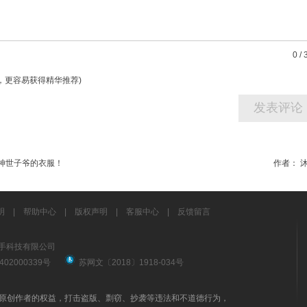
0
/
字，更容易获得精华推荐)
神世子爷的衣服！
作者：
明
|
帮助中心
|
版权声明
|
客服中心
|
反馈留言
有 南京触手科技有限公司
02000339号
苏网文〔2018〕1918-034号
原创作者的权益，打击盗版、剽窃、抄袭等违法和不道德行为，