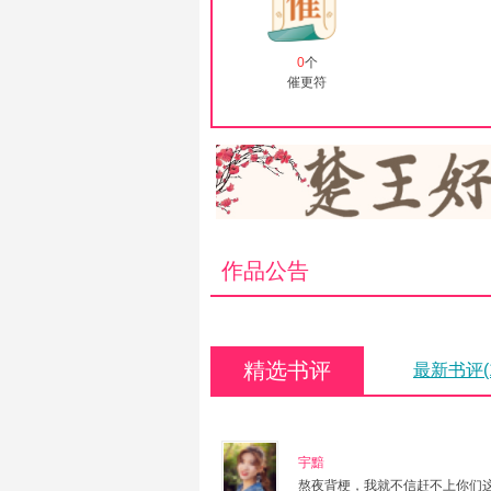
0
个
催更符
作品公告
精选书评
最新书评(1
宇黯
熬夜背梗，我就不信赶不上你们