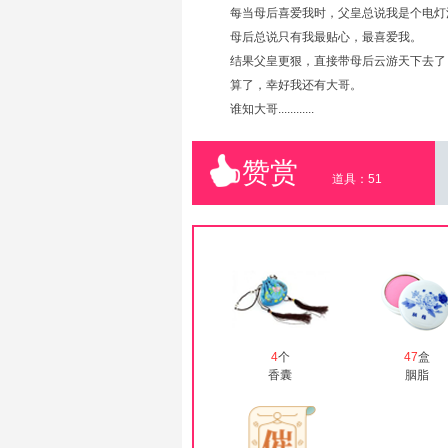
每当母后喜爱我时，父皇总说我是个电灯
母后总说只有我最贴心，最喜爱我。
结果父皇更狠，直接带母后云游天下去了
算了，幸好我还有大哥。
谁知大哥............
赞赏
道具：
51
4
个
47
盒
香囊
胭脂