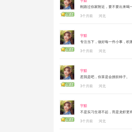
宇黯
刚路过你家附近，要不要出来喝
3个月前
河北
宇黯
专注当下，做好每一件小事，积
3个月前
河北
宇黯
惹我是吧，你算是会挑软柿子。
3个月前
河北
宇黯
不是实习生请不起，而是龙虾更
3个月前
河北