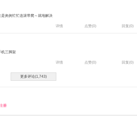
在是匆匆忙忙连滚带爬～就地解决
详情
点赞(
0
)
回复(0)
手机三脚架
详情
点赞(
0
)
回复(0)
更多评论(1,743)
注册