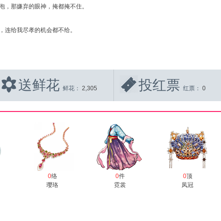
泡，那嫌弃的眼神，掩都掩不住。
，连给我尽孝的机会都不给。
送鲜花
投红票
鲜花：
2,305
红票：
0
0
络
0
件
0
顶
璎珞
霓裳
凤冠