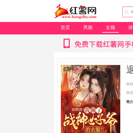
首页
男频
女频
排
类
状
简