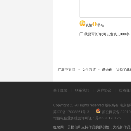
表情
书名
我要写长评(可以发表1,000
红薯中文网
>
女生频道
>
退婚夜！我撕了战
关于红薯
|
联系我们
|
用户协议
|
投稿说
Copyright (C) All rights reserved 版权所
苏ICP备17008861号-3
苏公网安备 320104
增值电信业务经营许可证：苏B2-20170125
红薯网一贯提倡和支持作品的原创性，为维护作品