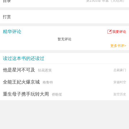
目录
第1503章 帝墓（大结局）
打赏
精华评论
我要评论
暂无评论
更多书评>
读过这本书的还读过
他是星河不可及
拈花惹笑
总裁豪门
全能王妃火爆京城
格鲁特
穿越时空
重生母子携手玩转大周
侨盼笙
架空历史