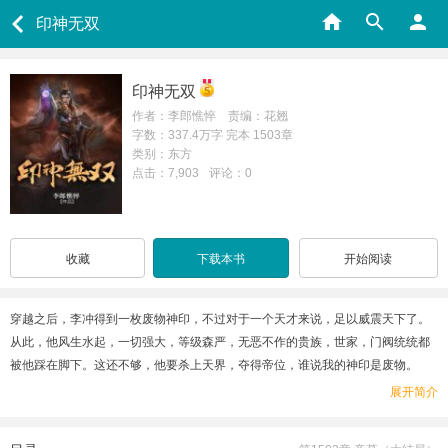
印神无双
印神无双
作者：李郎憔悴 责编：花翘
字数：337.4万字 完本 1503章
类别：东方
点击：7,903
评论：0
收藏
下载本书
开始阅读
穿越之后，李冲得到一枚废物神印，不过对于一个天才来说，足以威震天下了。
从此，他风生水起，一切强大，等级森严，无恶不作的贵族，世家，门阀统统都
被他踩在脚下。这还不够，他要杀上天界，夺得帝位，谁说我的神印是废物。
展开简介