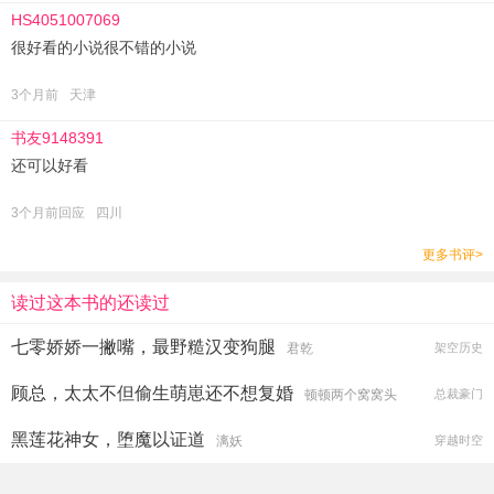
HS4051007069
很好看的小说很不错的小说
3个月前
天津
书友9148391
还可以好看
3个月前回应
四川
更多书评>
读过这本书的还读过
七零娇娇一撇嘴，最野糙汉变狗腿
君乾
架空历史
顾总，太太不但偷生萌崽还不想复婚
顿顿两个窝窝头
总裁豪门
黑莲花神女，堕魔以证道
漓妖
穿越时空