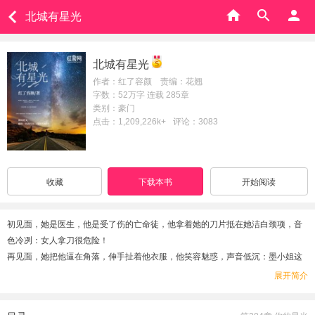
北城有星光
北城有星光
作者：红了容颜 责编：花翘
字数：52万字 连载 285章
类别：豪门
点击：1,209,226k+
评论：3083
收藏
下载本书
开始阅读
初见面，她是医生，他是受了伤的亡命徒，他拿着她的刀片抵在她洁白颈项，音
色冷冽：女人拿刀很危险！
再见面，她把他逼在角落，伸手扯着他衣服，他笑容魅惑，声音低沉：墨小姐这
么着急？去房间都来不及？
展开简介
她狠瞪他：我是医生，我要检查伤口！
他依旧吊儿郎当：墨医生用什么检查？用你自己么？