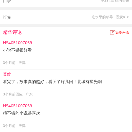
目录
第284章 你的星光
她气急败坏：厉南泽！还未叫出口，唇被堵住！
眩晕之际，她听到他说：我叫叶北城！墨医生记好了！
这是一场生与死的较量！
打赏
吃水果的草莓
香囊×1>
这是一场正义与罪恶的斗争！
这是考验人性的历练！
精华评论
我要评论
这是爱恨情仇的纠葛！
HS4051007069
谨以此文，献给一切战斗在一线的英雄们！献给那些为了国家和人民生命安全英
小说不错很好看
勇献身的勇士们！
某后出品，品质保证！色子们尽情跳坑！
3个月前
天津
莫纹
看完了，故事真的超好，看哭了好几回！北城有星光啊！
3个月前回应
广东
HS4051007069
很不错的小说很喜欢
3个月前
天津